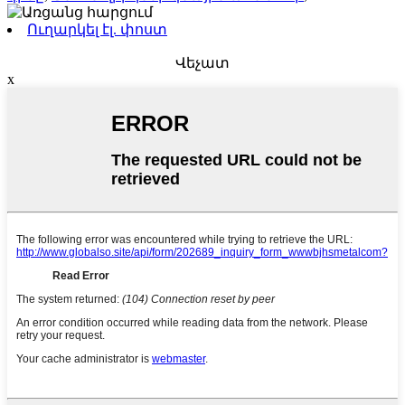
Ուղարկել էլ. փոստ
Վեչատ
x