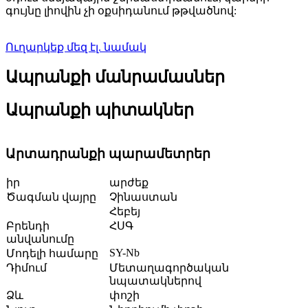
գույնը լիովին չի օքսիդանում թթվածնով:
Ուղարկեք մեզ էլ. նամակ
Ապրանքի մանրամասներ
Ապրանքի պիտակներ
Արտադրանքի պարամետրեր
իր
արժեք
Ծագման վայրը
Չինաստան
Հեբեյ
Բրենդի
ՀՍԳ
անվանումը
SY-Nb
Մոդելի համարը
Դիմում
Մետաղագործական
նպատակներով
Ձև
փոշի