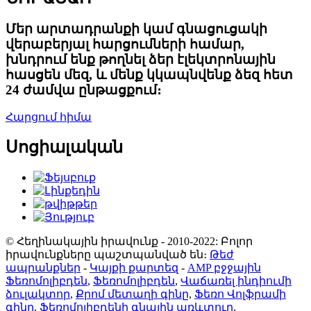
Մեր արտադրանքի կամ գնացուցակի
վերաբերյալ հարցումների համար,
խնդրում ենք թողնել ձեր էլեկտրոնային
հասցեն մեզ, և մենք կկապնվենք ձեզ հետ
24 ժամվա ընթացքում։
Հարցում հիմա
Սոցիալական
© Հեղինակային իրավունք - 2010-2022: Բոլոր
իրավունքները պաշտպանված են։
Թեժ
ապրանքներ
-
Կայքի քարտեզ
-
AMP բջջային
Ֆեռոմոլիբդեն
,
Ֆեռոմոլիբդեն
,
Վաճառել ինդիումի
ձուլակտոր
,
Քրոմ մետաղի գինը
,
Ֆեռո Վոլֆրամի
գինը
,
Ֆեռոմոլիբդենի գնային առևտուր
,