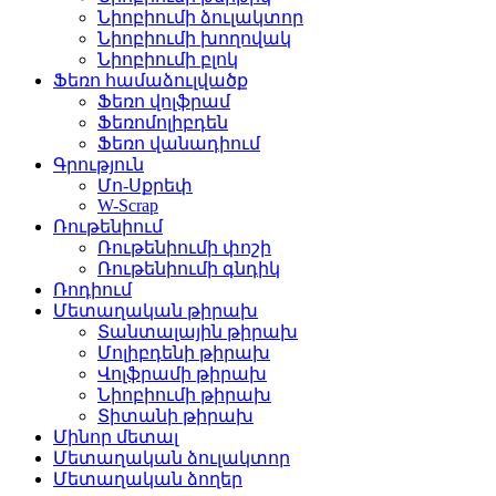
Նիոբիումի ձուլակտոր
Նիոբիումի խողովակ
Նիոբիումի բլոկ
Ֆեռո համաձուլվածք
Ֆեռո վոլֆրամ
Ֆեռոմոլիբդեն
Ֆեռո վանադիում
Գրություն
Մո-Սքրեփ
W-Scrap
Ռութենիում
Ռութենիումի փոշի
Ռութենիումի գնդիկ
Ռոդիում
Մետաղական թիրախ
Տանտալային թիրախ
Մոլիբդենի թիրախ
Վոլֆրամի թիրախ
Նիոբիումի թիրախ
Տիտանի թիրախ
Մինոր մետալ
Մետաղական ձուլակտոր
Մետաղական ձողեր