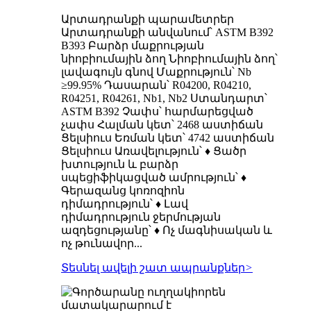
Արտադրանքի պարամետրեր
Արտադրանքի անվանում՝ ASTM B392
B393 Բարձր մաքրության
նիոբիումային ձող Նիոբիումային ձող՝
լավագույն գնով Մաքրություն՝ Nb
≥99.95% Դասարան՝ R04200, R04210,
R04251, R04261, Nb1, Nb2 Ստանդարտ՝
ASTM B392 Չափս՝ հարմարեցված
չափս Հալման կետ՝ 2468 աստիճան
Ցելսիուս Եռման կետ՝ 4742 աստիճան
Ցելսիուս Առավելություն՝ ♦ Ցածր
խտություն և բարձր
սպեցիֆիկացված ամրություն՝ ♦
Գերազանց կոռոզիոն
դիմադրություն՝ ♦ Լավ
դիմադրություն ջերմության
ազդեցությանը՝ ♦ Ոչ մագնիսական և
ոչ թունավոր...
Տեսնել ավելի շատ ապրանքներ
>