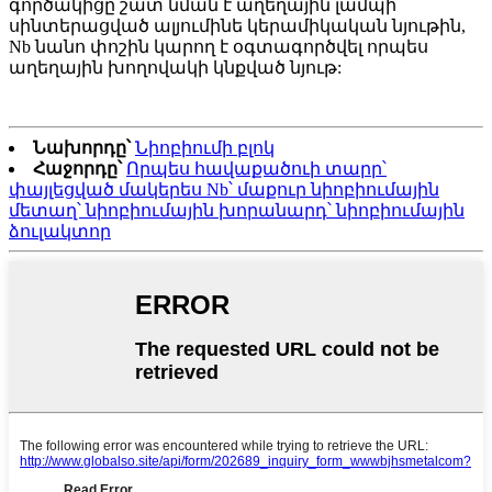
գործակիցը շատ նման է աղեղային լամպի
սինտերացված ալյումինե կերամիկական նյութին,
Nb նանո փոշին կարող է օգտագործվել որպես
աղեղային խողովակի կնքված նյութ:
Նախորդը՝
Նիոբիումի բլոկ
Հաջորդը՝
Որպես հավաքածուի տարր՝
փայլեցված մակերես Nb՝ մաքուր նիոբիումային
մետաղ՝ նիոբիումային խորանարդ՝ նիոբիումային
ձուլակտոր