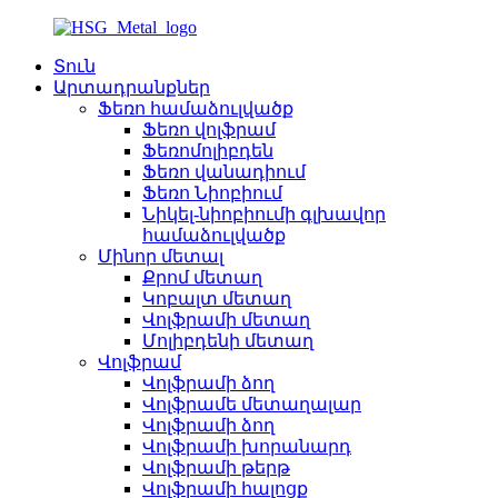
Տուն
Արտադրանքներ
Ֆեռո համաձուլվածք
Ֆեռո վոլֆրամ
Ֆեռոմոլիբդեն
Ֆեռո վանադիում
Ֆեռո Նիոբիում
Նիկել-նիոբիումի գլխավոր
համաձուլվածք
Մինոր մետալ
Քրոմ մետաղ
Կոբալտ մետաղ
Վոլֆրամի մետաղ
Մոլիբդենի մետաղ
Վոլֆրամ
Վոլֆրամի ձող
Վոլֆրամե մետաղալար
Վոլֆրամի ձող
Վոլֆրամի խորանարդ
Վոլֆրամի թերթ
Վոլֆրամի հալոցք