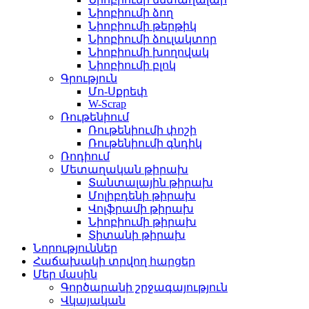
Նիոբիումի ձող
Նիոբիումի թերթիկ
Նիոբիումի ձուլակտոր
Նիոբիումի խողովակ
Նիոբիումի բլոկ
Գրություն
Մո-Սքրեփ
W-Scrap
Ռութենիում
Ռութենիումի փոշի
Ռութենիումի գնդիկ
Ռոդիում
Մետաղական թիրախ
Տանտալային թիրախ
Մոլիբդենի թիրախ
Վոլֆրամի թիրախ
Նիոբիումի թիրախ
Տիտանի թիրախ
Նորություններ
Հաճախակի տրվող հարցեր
Մեր մասին
Գործարանի շրջագայություն
Վկայական