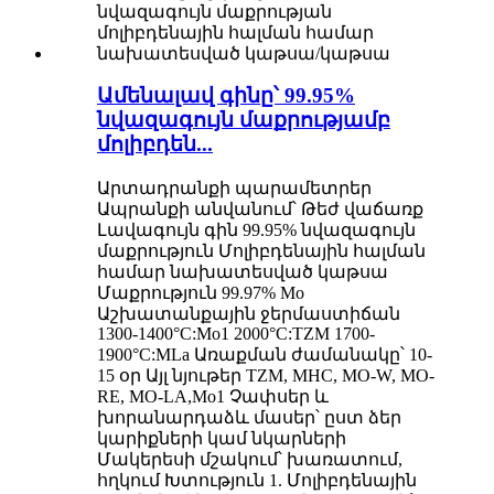
Ամենալավ գինը՝ 99.95%
նվազագույն մաքրությամբ
մոլիբդեն...
Արտադրանքի պարամետրեր
Ապրանքի անվանում՝ Թեժ վաճառք
Լավագույն գին 99.95% նվազագույն
մաքրություն Մոլիբդենային հալման
համար նախատեսված կաթսա
Մաքրություն 99.97% Mo
Աշխատանքային ջերմաստիճան
1300-1400°C:Mo1 2000°C:TZM 1700-
1900°C:MLa Առաքման ժամանակը՝ 10-
15 օր Այլ նյութեր TZM, MHC, MO-W, MO-
RE, MO-LA,Mo1 Չափսեր և
խորանարդաձև մասեր՝ ըստ ձեր
կարիքների կամ նկարների
Մակերեսի մշակում՝ խառատում,
հղկում Խտություն 1. Մոլիբդենային