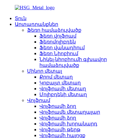
Տուն
Արտադրանքներ
Ֆեռո համաձուլվածք
Ֆեռո վոլֆրամ
Ֆեռոմոլիբդեն
Ֆեռո վանադիում
Ֆեռո Նիոբիում
Նիկել-նիոբիումի գլխավոր
համաձուլվածք
Մինոր մետալ
Քրոմ մետաղ
Կոբալտ մետաղ
Վոլֆրամի մետաղ
Մոլիբդենի մետաղ
Վոլֆրամ
Վոլֆրամի ձող
Վոլֆրամե մետաղալար
Վոլֆրամի ձող
Վոլֆրամի խորանարդ
Վոլֆրամի թերթ
Վոլֆրամի հալոցք