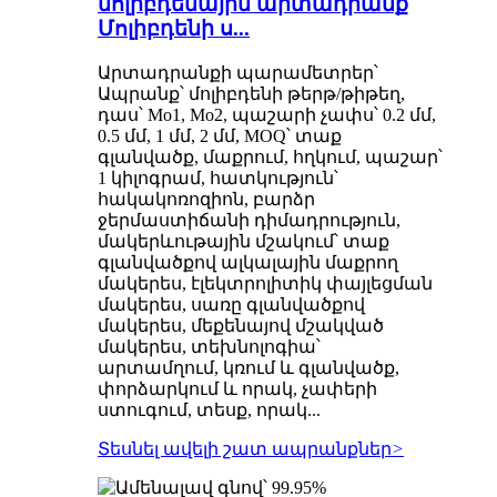
մոլիբդենային արտադրանք
Մոլիբդենի ս...
Արտադրանքի պարամետրեր՝
Ապրանք՝ մոլիբդենի թերթ/թիթեղ,
դաս՝ Mo1, Mo2, պաշարի չափս՝ 0.2 մմ,
0.5 մմ, 1 մմ, 2 մմ, MOQ՝ տաք
գլանվածք, մաքրում, հղկում, պաշար՝
1 կիլոգրամ, հատկություն՝
հակակոռոզիոն, բարձր
ջերմաստիճանի դիմադրություն,
մակերևութային մշակում՝ տաք
գլանվածքով ալկալային մաքրող
մակերես, էլեկտրոլիտիկ փայլեցման
մակերես, սառը գլանվածքով
մակերես, մեքենայով մշակված
մակերես, տեխնոլոգիա՝
արտամղում, կռում և գլանվածք,
փորձարկում և որակ, չափերի
ստուգում, տեսք, որակ...
Տեսնել ավելի շատ ապրանքներ
>