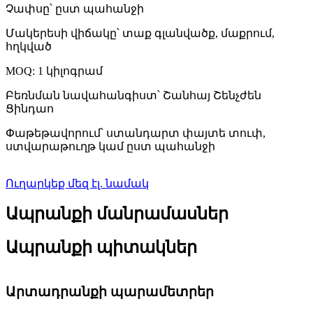
Չափսը՝ ըստ պահանջի
Մակերեսի վիճակը՝ տաք գլանվածք, մաքրում,
հղկված
MOQ: 1 կիլոգրամ
Բեռնման նավահանգիստ՝ Շանհայ Շենչժեն
Ցինդաո
Փաթեթավորում՝ ստանդարտ փայտե տուփ,
ստվարաթուղթ կամ ըստ պահանջի
Ուղարկեք մեզ էլ. նամակ
Ապրանքի մանրամասներ
Ապրանքի պիտակներ
Արտադրանքի պարամետրեր