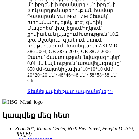
մոլիբդենի խորանարդ / մոլիբդենի
բլոկ արդյունաբերության համար
Դասարան Mo1 Mo2 TZM Տեսակ՝
խորանարդ, բլոկ, ignot, գնդիկ
Մակերես՝ փայլեցում/հղկում/
քիմիական լվացում Խտություն՝ 10.2
գ/cc Մշակում՝ գլանում, կռում,
սինթերացում Ստանդարտ ASTM B
386-2003, GB 3876-2007, GB 3877-2006
Չափս՝ Հաստություն՝ նվազագույնը՝
0.01 մմ Լայնություն՝ առավելագույնը՝
650 մմ Հայտնի չափս՝ 10*10*10 մմ /
20*20*20 մմ / 46*46*46 մմ / 58*58*58 մմ
Ch...
Տեսնել ավելի շատ ապրանքներ
>
կապվեք մեզ հետ
Room701, Kunlun Center, No.9 Fuyi Street, Fengtai District,
Պեկին