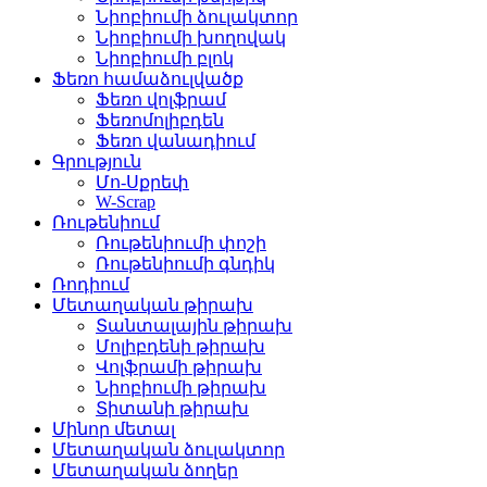
Նիոբիումի ձուլակտոր
Նիոբիումի խողովակ
Նիոբիումի բլոկ
Ֆեռո համաձուլվածք
Ֆեռո վոլֆրամ
Ֆեռոմոլիբդեն
Ֆեռո վանադիում
Գրություն
Մո-Սքրեփ
W-Scrap
Ռութենիում
Ռութենիումի փոշի
Ռութենիումի գնդիկ
Ռոդիում
Մետաղական թիրախ
Տանտալային թիրախ
Մոլիբդենի թիրախ
Վոլֆրամի թիրախ
Նիոբիումի թիրախ
Տիտանի թիրախ
Մինոր մետալ
Մետաղական ձուլակտոր
Մետաղական ձողեր