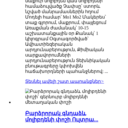
մաքուր մոլիբդեն կամ մոլիբդենի
համաձուլվածք Չափսը՝ ստորև
նշված մանրամասներին հղում
Մոդելի համար՝ Mo1 Mo2 Մակերես՝
տաք գլորում, մաքրում, փայլեցում
Առաքման ժամանակ՝ 10-15
աշխատանքային օր Քանակ՝ 1
կիլոգրամ Օգտագործված՝
Ավիատիեզերական
արդյունաբերություն, Քիմիական
սարքավորումների
արդյունաբերություն Տեխնիկական
բնութագրերը կփոխվեն
հաճախորդների պահանջներով: ...
Տեսնել ավելի շատ ապրանքներ
>
Բարձրորակ գնդաձև
մոլիբդենի փոշի Ուլտրա...