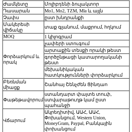
Ժամկետը
Մոլիբդենի ձուլակտոր
Դասարան
Mo1, Mo2, TZM, Mla և այլն
Չափս
ըստ խնդրանքի
Մակերեսի
տաք գլանում, մաքրում, հղկում
վիճակը
MOQ
1 կիլոգրամ
չափերի ստուգում
արտաքին տեսքի որակի թեստ
Փորձարկում և
գործընթացի կատարողականի
որակ
թեստ
մեխանիկական
հատկությունների փորձարկում
Բեռնման
Շանհայ Շենչժեն Ցինդաո
միացք
ստանդարտ փայտե տուփ,
Փաթեթավորում
ստվարաթուղթ կամ ըստ
պահանջի
Ակրեդիտիվ, ԱԱՀ, ԱԱՀ,
Փոխանցում, Western Union,
Վճարում
MoneyGram, Paypal, Բանկային
փոխանցում