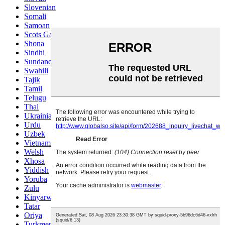
Slovenian
Somali
Samoan
Scots Gaelic
Shona
Sindhi
Sundanese
Swahili
Tajik
Tamil
Telugu
Thai
Ukrainian
Urdu
Uzbek
Vietnamese
Welsh
Xhosa
Yiddish
Yoruba
Zulu
Kinyarwanda
Tatar
Oriya
Turkmen