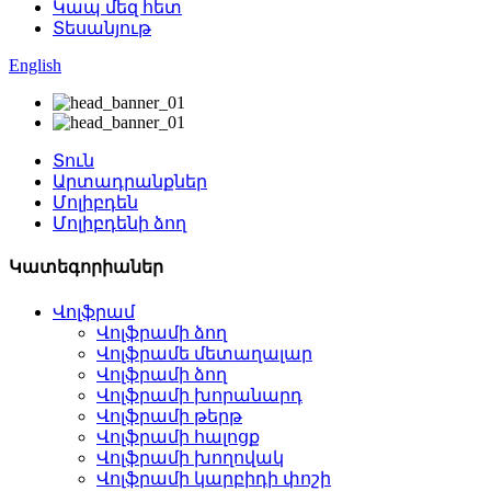
Կապ մեզ հետ
Տեսանյութ
English
Տուն
Արտադրանքներ
Մոլիբդեն
Մոլիբդենի ձող
Կատեգորիաներ
Վոլֆրամ
Վոլֆրամի ձող
Վոլֆրամե մետաղալար
Վոլֆրամի ձող
Վոլֆրամի խորանարդ
Վոլֆրամի թերթ
Վոլֆրամի հալոցք
Վոլֆրամի խողովակ
Վոլֆրամի կարբիդի փոշի