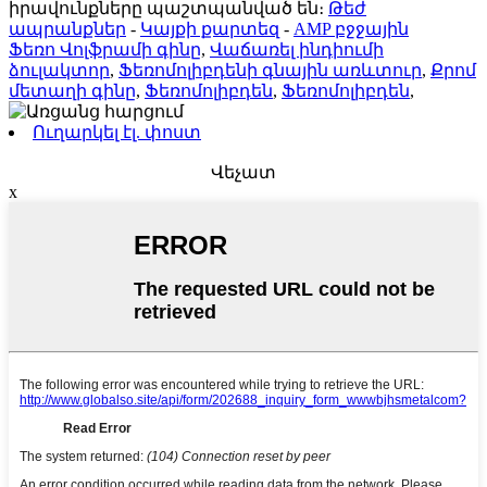
իրավունքները պաշտպանված են։
Թեժ
ապրանքներ
-
Կայքի քարտեզ
-
AMP բջջային
Ֆեռո Վոլֆրամի գինը
,
Վաճառել ինդիումի
ձուլակտոր
,
Ֆեռոմոլիբդենի գնային առևտուր
,
Քրոմ
մետաղի գինը
,
Ֆեռոմոլիբդեն
,
Ֆեռոմոլիբդեն
,
Ուղարկել էլ. փոստ
Վեչատ
x