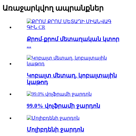
Առաջարկվող ապրանքներ
Քրոմ-քրոմ մետաղական կտոր
...
Կոբալտ մետաղ, կոբալտային
կաթոդ
99.0% վոլֆրամի ջարդոն
Մոլիբդենի ջարդոն