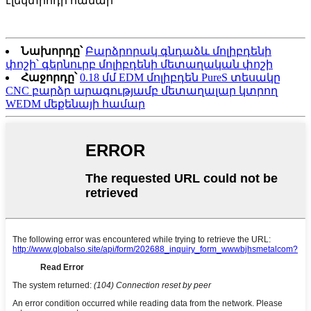
էլեկտրոդի համար
Նախորդը՝
Բարձրորակ գնդաձև մոլիբդենի
փոշի՝ գերնուրբ մոլիբդենի մետաղական փոշի
Հաջորդը՝
0.18 մմ EDM մոլիբդեն PureS տեսակը
CNC բարձր արագությամբ մետաղալար կտրող
WEDM մեքենայի համար