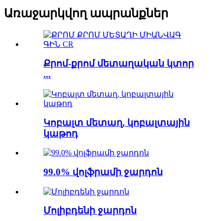
Առաջարկվող ապրանքներ
Քրոմ-քրոմ մետաղական կտոր
...
Կոբալտ մետաղ, կոբալտային
կաթոդ
99.0% վոլֆրամի ջարդոն
Մոլիբդենի ջարդոն