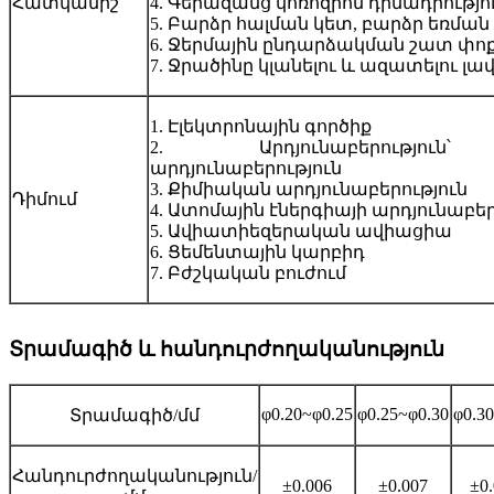
Հատկանիշ
4. Գերազանց կոռոզիոն դիմադրությո
5. Բարձր հալման կետ, բարձր եռման
6. Ջերմային ընդարձակման շատ փո
7. Ջրածինը կլանելու և ազատելու լավ
1. Էլեկտրոնային գործիք
2. Արդյունաբերությու
արդյունաբերություն
3. Քիմիական արդյունաբերություն
Դիմում
4. Ատոմային էներգիայի արդյունաբեր
5. Ավիատիեզերական ավիացիա
6. Ցեմենտային կարբիդ
7. Բժշկական բուժում
Տրամագիծ և հանդուրժողականություն
φ0.20~φ0.25
φ0.25~φ0.30
φ0.3
Տրամագիծ/մմ
Հանդուրժողականություն/
±0.006
±0.007
±0