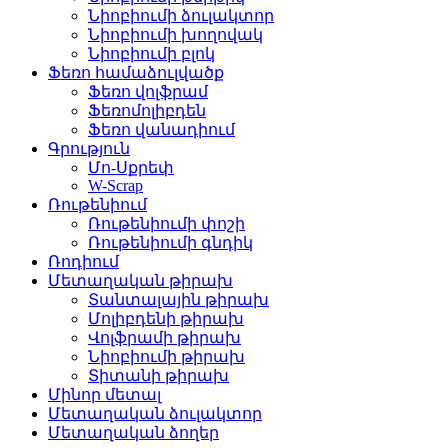
Նիոբիումի ձուլակտոր
Նիոբիումի խողովակ
Նիոբիումի բլոկ
Ֆեռո համաձուլվածք
Ֆեռո վոլֆրամ
Ֆեռոմոլիբդեն
Ֆեռո վանադիում
Գրություն
Մո-Սքրեփ
W-Scrap
Ռութենիում
Ռութենիումի փոշի
Ռութենիումի գնդիկ
Ռոդիում
Մետաղական թիրախ
Տանտալային թիրախ
Մոլիբդենի թիրախ
Վոլֆրամի թիրախ
Նիոբիումի թիրախ
Տիտանի թիրախ
Մինոր մետալ
Մետաղական ձուլակտոր
Մետաղական ձողեր