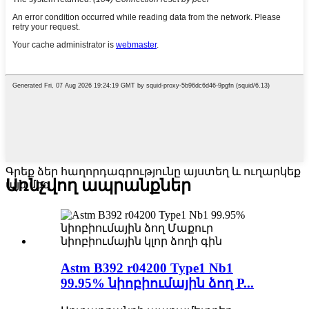
Գրեք ձեր հաղորդագրությունը այստեղ և ուղարկեք
Առնչվող ապրանքներ
այն մեզ
Astm B392 r04200 Type1 Nb1
99.95% նիոբիումային ձող P...