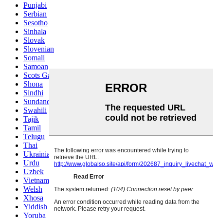
Punjabi
Serbian
Sesotho
Sinhala
Slovak
Slovenian
Somali
Samoan
Scots Gaelic
Shona
Sindhi
Sundanese
Swahili
Tajik
Tamil
Telugu
Thai
Ukrainian
Urdu
Uzbek
Vietnamese
Welsh
Xhosa
Yiddish
Yoruba