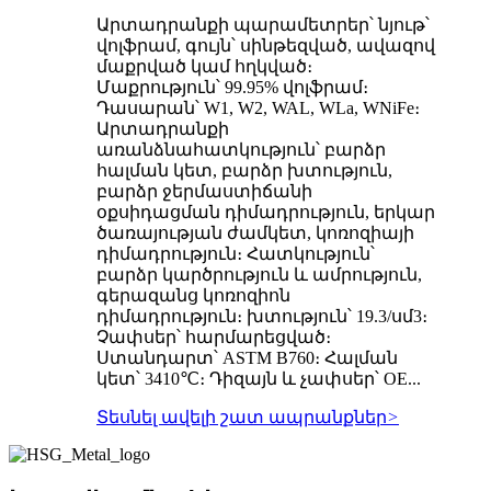
Արտադրանքի պարամետրեր՝ նյութ՝
վոլֆրամ, գույն՝ սինթեզված, ավազով
մաքրված կամ հղկված։
Մաքրություն՝ 99.95% վոլֆրամ։
Դասարան՝ W1, W2, WAL, WLa, WNiFe։
Արտադրանքի
առանձնահատկություն՝ բարձր
հալման կետ, բարձր խտություն,
բարձր ջերմաստիճանի
օքսիդացման դիմադրություն, երկար
ծառայության ժամկետ, կոռոզիայի
դիմադրություն։ Հատկություն՝
բարձր կարծրություն և ամրություն,
գերազանց կոռոզիոն
դիմադրություն։ խտություն՝ 19.3/սմ3։
Չափսեր՝ հարմարեցված։
Ստանդարտ՝ ASTM B760։ Հալման
կետ՝ 3410℃։ Դիզայն և չափսեր՝ OE...
Տեսնել ավելի շատ ապրանքներ
>