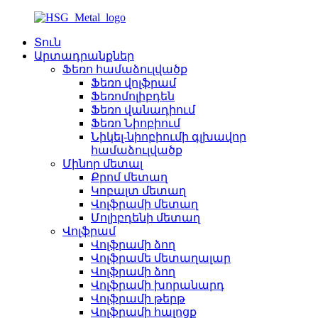
Տուն
Արտադրանքներ
Ֆեռո համաձուլվածք
Ֆեռո վոլֆրամ
Ֆեռոմոլիբդեն
Ֆեռո վանադիում
Ֆեռո Նիոբիում
Նիկել-նիոբիումի գլխավոր
համաձուլվածք
Մինոր մետալ
Քրոմ մետաղ
Կոբալտ մետաղ
Վոլֆրամի մետաղ
Մոլիբդենի մետաղ
Վոլֆրամ
Վոլֆրամի ձող
Վոլֆրամե մետաղալար
Վոլֆրամի ձող
Վոլֆրամի խորանարդ
Վոլֆրամի թերթ
Վոլֆրամի հալոցք