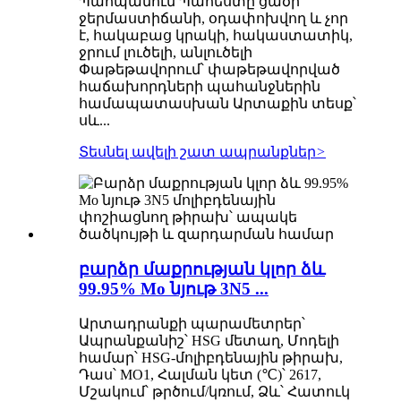
Պահպանում Պահեստը ցածր
ջերմաստիճանի, օդափոխվող և չոր
է, հակաբաց կրակի, հակաստատիկ,
ջրում լուծելի, անլուծելի
Փաթեթավորում՝ փաթեթավորված
հաճախորդների պահանջներին
համապատասխան Արտաքին տեսք՝
սև...
Տեսնել ավելի շատ ապրանքներ
>
բարձր մաքրության կլոր ձև
99.95% Mo նյութ 3N5 ...
Արտադրանքի պարամետրեր՝
Ապրանքանիշ՝ HSG մետաղ, Մոդելի
համար՝ HSG-մոլիբդենային թիրախ,
Դաս՝ MO1, Հալման կետ (℃)՝ 2617,
Մշակում՝ թրծում/կռում, Ձև՝ Հատուկ