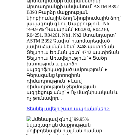
Արտադրանքի պարամետրեր
Արտադրանքի անվանում՝ ASTM B392
B393 Բարձր մաքրության
նիոբիումային ձող Նիոբիումային ձող՝
լավագույն գնով Մաքրություն՝ Nb
≥99.95% Դասարան՝ R04200, R04210,
R04251, R04261, Nb1, Nb2 Ստանդարտ՝
ASTM B392 Չափս՝ հարմարեցված
չափս Հալման կետ՝ 2468 աստիճան
Ցելսիուս Եռման կետ՝ 4742 աստիճան
Ցելսիուս Առավելություն՝ ♦ Ցածր
խտություն և բարձր
սպեցիֆիկացված ամրություն՝ ♦
Գերազանց կոռոզիոն
դիմադրություն՝ ♦ Լավ
դիմադրություն ջերմության
ազդեցությանը՝ ♦ Ոչ մագնիսական և
ոչ թունավոր...
Տեսնել ավելի շատ ապրանքներ
>