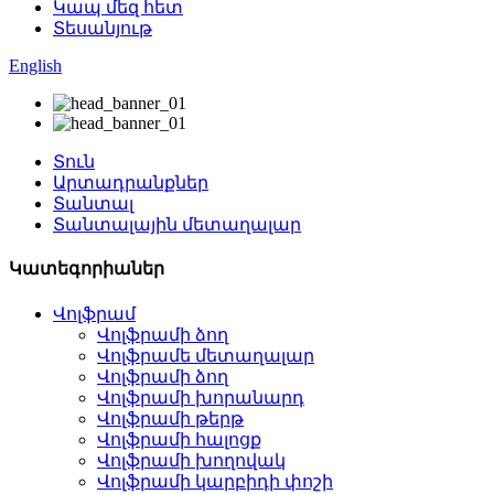
Կապ մեզ հետ
Տեսանյութ
English
Տուն
Արտադրանքներ
Տանտալ
Տանտալային մետաղալար
Կատեգորիաներ
Վոլֆրամ
Վոլֆրամի ձող
Վոլֆրամե մետաղալար
Վոլֆրամի ձող
Վոլֆրամի խորանարդ
Վոլֆրամի թերթ
Վոլֆրամի հալոցք
Վոլֆրամի խողովակ
Վոլֆրամի կարբիդի փոշի