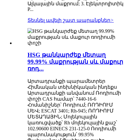
Ալկալային մաքրում; 3. Էլեկտրոլիտիկ
P...
Տեսնել ավելի շատ ապրանքներ
>
HSG թանկարժեք մետաղ
99.99% մաքրության սև մաքուր
ռոդ...
Արտադրանքի պարամետրեր
Հիմնական տեխնիկական ինդեքս
Արտադրանքի անվանում Ռոդիումի
փոշի CAS համար՝ 7440-16-6
Հոմանիշներ՝ Ռոդիում; ՌՈԴԻՈՒՄ
ՍԵՎ; ESCAT 3401; Rh-945; ՌՈԴԻՈՒՄ
ՄԵՏԱՂԱՅԻՆ; Մոլեկուլային
կառուցվածք՝ Rh մոլեկուլային քաշ՝
102.90600 EINECS 231-125-0 Ռոդիումի
պարունակություն՝ 99.95%