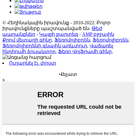
© Հեղինակային իրավունք - 2010-2022: Բոլոր
իրավունքները պաշտպանված են։
Թեժ
ապրանքներ
-
Կայքի քարտեզ
-
AMP բջջային
Քրոմ մետաղի գինը
,
Ֆեռոմոլիբդեն
,
Ֆեռոմոլիբդեն
,
Ֆեռոմոլիբդենի գնային առևտուր
,
Վաճառել
ինդիումի ձուլակտոր
,
Ֆեռո Վոլֆրամի գինը
,
Ուղարկել էլ. փոստ
Վեչատ
x