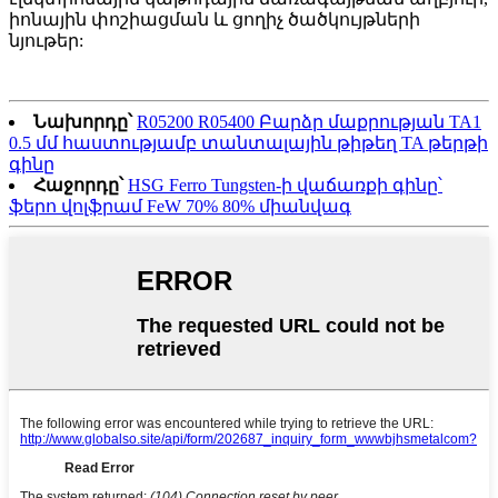
իոնային փոշիացման և ցողիչ ծածկույթների
նյութեր:
Նախորդը՝
R05200 R05400 Բարձր մաքրության TA1
0.5 մմ հաստությամբ տանտալային թիթեղ TA թերթի
գինը
Հաջորդը՝
HSG Ferro Tungsten-ի վաճառքի գինը՝
ֆերո վոլֆրամ FeW 70% 80% միանվագ