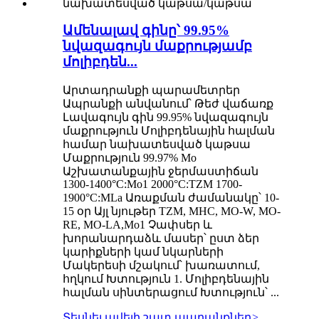
Ամենալավ գինը՝ 99.95%
նվազագույն մաքրությամբ
մոլիբդեն...
Արտադրանքի պարամետրեր
Ապրանքի անվանում՝ Թեժ վաճառք
Լավագույն գին 99.95% նվազագույն
մաքրություն Մոլիբդենային հալման
համար նախատեսված կաթսա
Մաքրություն 99.97% Mo
Աշխատանքային ջերմաստիճան
1300-1400°C:Mo1 2000°C:TZM 1700-
1900°C:MLa Առաքման ժամանակը՝ 10-
15 օր Այլ նյութեր TZM, MHC, MO-W, MO-
RE, MO-LA,Mo1 Չափսեր և
խորանարդաձև մասեր՝ ըստ ձեր
կարիքների կամ նկարների
Մակերեսի մշակում՝ խառատում,
հղկում Խտություն 1. Մոլիբդենային
հալման սինտերացում Խտություն՝ ...
Տեսնել ավելի շատ ապրանքներ
>