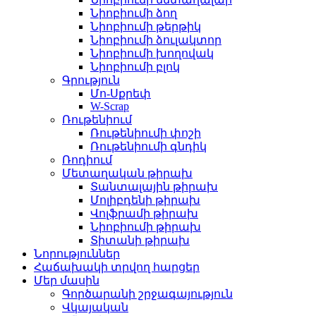
Նիոբիումի ձող
Նիոբիումի թերթիկ
Նիոբիումի ձուլակտոր
Նիոբիումի խողովակ
Նիոբիումի բլոկ
Գրություն
Մո-Սքրեփ
W-Scrap
Ռութենիում
Ռութենիումի փոշի
Ռութենիումի գնդիկ
Ռոդիում
Մետաղական թիրախ
Տանտալային թիրախ
Մոլիբդենի թիրախ
Վոլֆրամի թիրախ
Նիոբիումի թիրախ
Տիտանի թիրախ
Նորություններ
Հաճախակի տրվող հարցեր
Մեր մասին
Գործարանի շրջագայություն
Վկայական