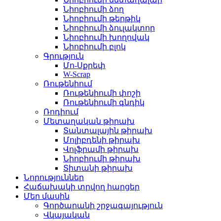
Նիոբիումի ձող
Նիոբիումի թերթիկ
Նիոբիումի ձուլակտոր
Նիոբիումի խողովակ
Նիոբիումի բլոկ
Գրություն
Մո-Սքրեփ
W-Scrap
Ռութենիում
Ռութենիումի փոշի
Ռութենիումի գնդիկ
Ռոդիում
Մետաղական թիրախ
Տանտալային թիրախ
Մոլիբդենի թիրախ
Վոլֆրամի թիրախ
Նիոբիումի թիրախ
Տիտանի թիրախ
Նորություններ
Հաճախակի տրվող հարցեր
Մեր մասին
Գործարանի շրջագայություն
Վկայական