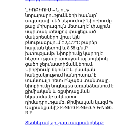
ՆԻՈԲԻՈՒՄ – Նյութ
նորարարությունների համար՝
ապագայի մեծ ներուժով։ Նիոբիումը
բաց մոխրագույն մետաղ է՝ փայլուն
սպիտակ տեսքով փայլեցված
մակերեսների վրա։ Այն
բնութագրվում է 2,477°C բարձր
հալման կետով և 8.58 գ/սմ³
խտությամբ։ Նիոբիումը կարող է
հեշտությամբ առաջանալ նույնիսկ
ցածր ջերմաստիճաններում։
Նիոբիումը ճկուն է և բնական
հանքանյութում հանդիպում է
տանտալի հետ։ Ինչպես տանտալը,
նիոբիումը նույնպես առանձնանում է
քիմիական և օքսիդացման
նկատմամբ ակնառու
դիմադրությամբ։ Քիմիական կազմ %
Ապրանքանիշ FeNb70 FeNb60-A FeNb60-
B F...
Տեսնել ավելի շատ ապրանքներ
>