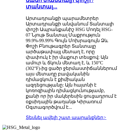
նանո տանտալի փոշի /
տանտալ...
Արտադրանքի պարամետրեր
Արտադրանքի անվանում Տանտալի
փոշի Ապրանքանիշ HSG Մոդել HSG-
07 Նյութ Տանտալ Մաքրություն
99.9%-99.99% Գույն Մոխրագույն Ձև
Փոշի Բնութագրեր Տանտալը
արծաթափայլ մետաղ է, որը
փափուկ է իր մաքուր տեսքով: Այն
ամուր և ճկուն մետաղ է, և 150°C
(302°F)-ից ցածր ջերմաստիճաններում
այս մետաղը բավականին
դիմացկուն է քիմիական
ազդեցությանը: Այն հայտնի է
կոռոզիային դիմացկունությամբ,
քանի որ իր մակերեսին ցուցադրում է
օքսիդային թաղանթ Կիրառում
Օգտագործվում է...
Տեսնել ավելի շատ ապրանքներ
>