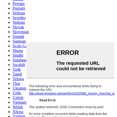
Persian
Punjabi
Serbian
Sesotho
Sinhala
Slovak
Slovenian
Somali
Samoan
Scots Gaelic
Shona
Sindhi
Sundanese
Swahili
Tajik
Tamil
Telugu
Thai
Ukrainian
Urdu
Uzbek
Vietnamese
Welsh
Xhosa
Yiddish