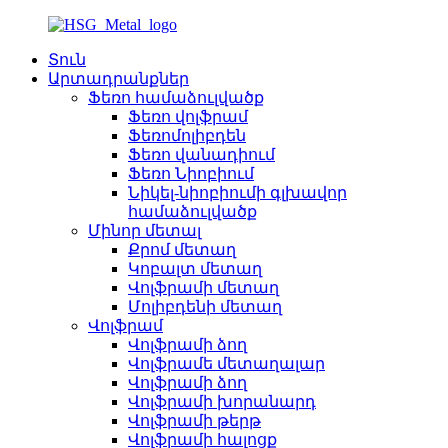
Տուն
Արտադրանքներ
Ֆեռո համաձուլվածք
Ֆեռո վոլֆրամ
Ֆեռոմոլիբդեն
Ֆեռո վանադիում
Ֆեռո Նիոբիում
Նիկել-նիոբիումի գլխավոր
համաձուլվածք
Մինոր մետալ
Քրոմ մետաղ
Կոբալտ մետաղ
Վոլֆրամի մետաղ
Մոլիբդենի մետաղ
Վոլֆրամ
Վոլֆրամի ձող
Վոլֆրամե մետաղալար
Վոլֆրամի ձող
Վոլֆրամի խորանարդ
Վոլֆրամի թերթ
Վոլֆրամի հալոցք