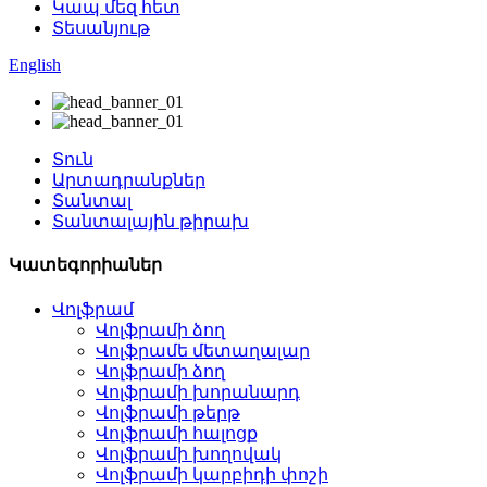
Կապ մեզ հետ
Տեսանյութ
English
Տուն
Արտադրանքներ
Տանտալ
Տանտալային թիրախ
Կատեգորիաներ
Վոլֆրամ
Վոլֆրամի ձող
Վոլֆրամե մետաղալար
Վոլֆրամի ձող
Վոլֆրամի խորանարդ
Վոլֆրամի թերթ
Վոլֆրամի հալոցք
Վոլֆրամի խողովակ
Վոլֆրամի կարբիդի փոշի