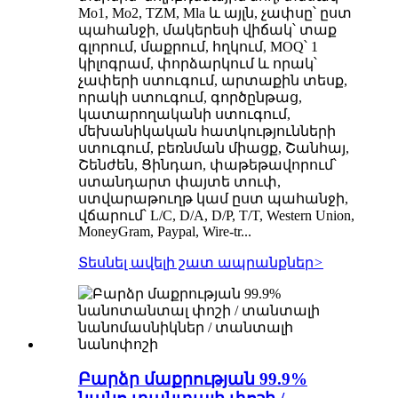
Mo1, Mo2, TZM, Mla և այլն, չափսը՝ ըստ
պահանջի, մակերեսի վիճակ՝ տաք
գլորում, մաքրում, հղկում, MOQ՝ 1
կիլոգրամ, փորձարկում և որակ՝
չափերի ստուգում, արտաքին տեսք,
որակի ստուգում, գործընթաց,
կատարողականի ստուգում,
մեխանիկական հատկությունների
ստուգում, բեռնման միացք, Շանհայ,
Շենժեն, Ցինդաո, փաթեթավորում՝
ստանդարտ փայտե տուփ,
ստվարաթուղթ կամ ըստ պահանջի,
վճարում՝ L/C, D/A, D/P, T/T, Western Union,
MoneyGram, Paypal, Wire-tr...
Տեսնել ավելի շատ ապրանքներ
>
Բարձր մաքրության 99.9%