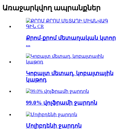
Առաջարկվող ապրանքներ
Քրոմ-քրոմ մետաղական կտոր
...
Կոբալտ մետաղ, կոբալտային
կաթոդ
99.0% վոլֆրամի ջարդոն
Մոլիբդենի ջարդոն