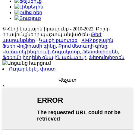
© Հեղինակային իրավունք - 2010-2022: Բոլոր
իրավունքները պաշտպանված են։
Թեժ
ապրանքներ
-
Կայքի քարտեզ
-
AMP բջջային
Ֆեռո Վոլֆրամի գինը
,
Քրոմ մետաղի գինը
,
Վաճառել ինդիումի ձուլակտոր
,
Ֆեռոմոլիբդեն
,
Ֆեռոմոլիբդենի գնային առևտուր
,
Ֆեռոմոլիբդեն
,
Ուղարկել էլ. փոստ
Վեչատ
x