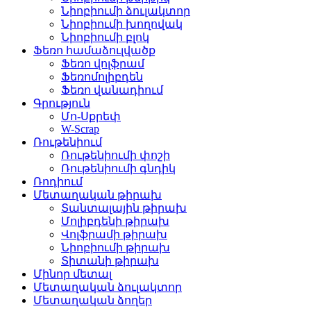
Նիոբիումի ձուլակտոր
Նիոբիումի խողովակ
Նիոբիումի բլոկ
Ֆեռո համաձուլվածք
Ֆեռո վոլֆրամ
Ֆեռոմոլիբդեն
Ֆեռո վանադիում
Գրություն
Մո-Սքրեփ
W-Scrap
Ռութենիում
Ռութենիումի փոշի
Ռութենիումի գնդիկ
Ռոդիում
Մետաղական թիրախ
Տանտալային թիրախ
Մոլիբդենի թիրախ
Վոլֆրամի թիրախ
Նիոբիումի թիրախ
Տիտանի թիրախ
Մինոր մետալ
Մետաղական ձուլակտոր
Մետաղական ձողեր