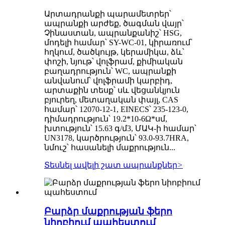
Արտադրանքի պարամետրեր՝
ապրանքի արժեք, ծագման վայր՝
Չինաստան, ապրանքանիշ՝ HSG,
մոդելի համար՝ SY-WC-01, կիրառում՝
հղկում, ծածկույթ, կերամիկա, ձև՝
փոշի, նյութ՝ վոլֆրամ, քիմիական
բաղադրություն՝ WC, ապրանքի
անվանում՝ վոլֆրամի կարբիդ,
արտաքին տեսք՝ սև վեցանկյուն
բյուրեղ, մետաղական փայլ, CAS
համար՝ 12070-12-1, EINECS՝ 235-123-0,
դիմադրություն՝ 19.2*10-6Ω*սմ,
խտություն՝ 15.63 գ/մ3, ՄԱԿ-ի համար՝
UN3178, կարծրություն՝ 93.0-93.7HRA,
նմուշ՝ հասանելի մաքրություն...
Տեսնել ավելի շատ ապրանքներ
>
Բարձր մաքրության ֆերո
նիոբիում պահեստում